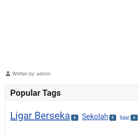
Written by:
admin
Popular Tags
Ligar Berseka
Sekolah
ligar
6
5
4