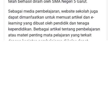
telah berhasil diraih oleh SMA Negeri 5 Garut.
Sebagai media pembelajaran, website sekolah juga
dapat dimanfaatkan untuk memuat artikel dan
e-
learning
yang dibuat oleh pendidik dan tenaga
kependidikan. Berbagai artikel tentang pembelajaran
atau materi penting mata pelajaran yang terkait
dengan kegiatan pembelajaran di kelas dapat
dipublikasikan melalui website. Dan dengan
e-
learning
guru dapat memberikan tugas mandiri
kepada peserta didik sehingga akan menunjang
sarana kegiatan pembelajaran dengan berbasis
Teknologi dan Informasi.
Akhir kata “ Tak ada gading yang tak retak ” segala
sesuatu pasti memiliki kekurangan atau kelemahan
masing-masing baik dalam bentuk tulisan maupun
penyajian pada website SMA Negeri 5 Garut. Untuk
itu, kami akan terus mengembangkan diri sehingga
mutu dan kualitas dari tampilan serta konten-konten