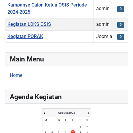
Kampanye Calon Ketua OSIS Periode
admin
0
2024-2025
Kegiatan LDKS OSIS
admin
0
Kegiatan PORAK
Joomla
0
Main Menu
Home
Agenda Kegiatan
August 2026
M
T
W
T
F
S
S
1
2
3
4
5
6
7
8
9